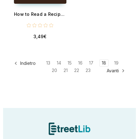
How to Read a Recipe - A Beginner's Guide to Understanding Cooking Terms, Heat Levels, Timing, and Recipe Instructions So Every Dish Actually Works
3,49€
13
14
15
16
17
18
19
Indietro
20
21
22
23
Avanti