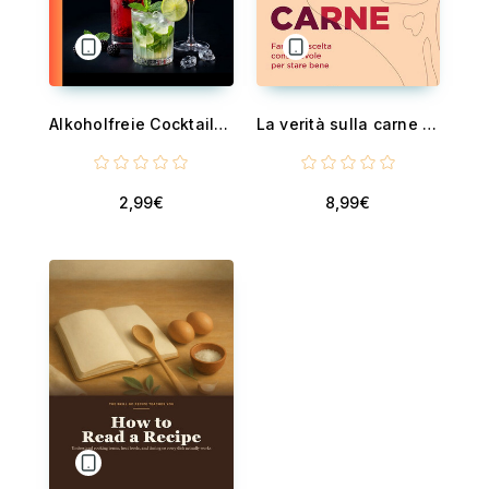
Alkoholfreie Cocktails Rezeptbuch - 100 bunte Mocktail Rezepte für jeden Anlass. Das große Mocktail Rezept Buch mit fruchtigen Drinks, spritzigen Aperitifs und eleganten Longdrinks zum einfachen Mixen zuhause.
La verità sulla carne - Fare una scelta consapevole per stare bene
2,99€
8,99€