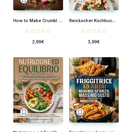
How to Make Crumbl Cookies at Home - The Complete Guide to Engineer the World Most Popular Cookie Recipes
Reiskocher Kochbuch - 100 Rezepte für deinen Reiskocher. Das große Rezept Buch mit Reisgerichten, Risotto, Eintöpfen, Suppen, Aufläufen und Süßspeisen aus aller Welt – einfach in einem Topf zubereitet.
2,99€
3,99€