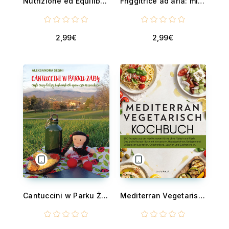
Nutrizione ed Equilibrio - Un Manuale Completo di Alimentazione Sana e Consapevole
Friggitrice ad aria: minimo sforzo, massimo gusto - Ricette geniali pronte in meno di 20 minuti per cucinare sano, risparmiare energia e non rinunciare mai al sapore
2,99€
2,99€
Cantuccini w Parku Żaby - czyli ciąg dalszy toskańskich opowieści ze smakiem
Mediterran Vegetarisch Kochbuch - 100 Rezepte aus der mediterranen Küche ohne Fleisch und Fisch. Das große Rezept Buch mit Vorspeisen, Hauptgerichten, Beilagen und Süßspeisen aus Italien, Griechenland, Spanien und Südfrankreich.