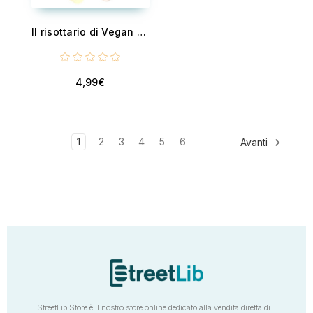
Il risottario di Vegan Channel - 100 risotti sfiziosi e altre ricette a base di riso in perfetto stile Vegan
4,99€
1
2
3
4
5
6
Avanti
StreetLib Store è il nostro store online dedicato alla vendita diretta di