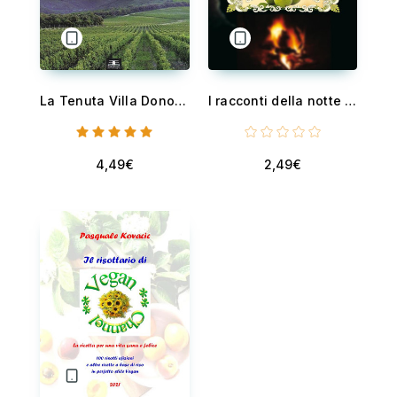
La Tenuta Villa Donoratico già Tenuta Serristori a Castagneto Carducci
I racconti della notte di San Giovanni - Venti racconti sul Nocino e la notte delle streghe
4,49€
2,49€