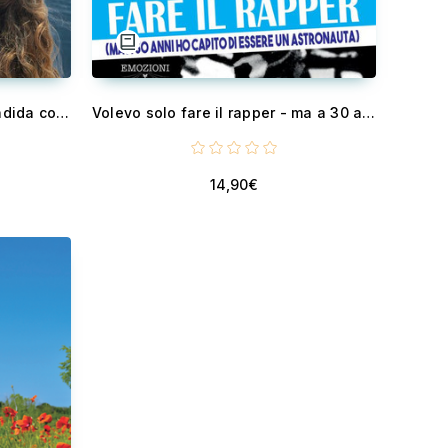
Gilda Cersosimo - Tan espléndida como una sonrisa, tan fuerte como la amistad
Volevo solo fare il rapper - ma a 30 anni ho capito di essere un astronauta
14,90€