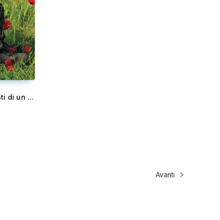
Ma chi me lo fa fare - Racconti di un volontario (inesperto) di Protezione Civile
Avanti