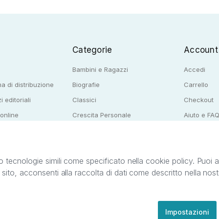
Categorie
Account
Bambini e Ragazzi
Accedi
a di distribuzione
Biografie
Carrello
i editoriali
Classici
Checkout
 online
Crescita Personale
Aiuto e FA
e per librerie
Narrativa
o tecnologie simili come specificato nella cookie policy. Puoi acc
o sito, acconsenti alla raccolta di dati come descritto nella nos
ib S.r.l. C.F. e P.IVA 05338720963. StreetLib S.r.l. è titolare di tutti i diritti di propr
nvita l’utente a prendere visione della privacy policy e delle condizioni relative ai s
Clienti: support@streetlib.com
Impostazioni