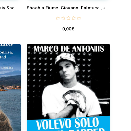
Under Black Banners - Feodosiy Shchus and the long fight for Ukrainian freedom
Shoah a Fiume. Giovanni Palatucci, «Giusto tra le nazioni» - Ricerca storica. Testimoni. Documenti trovati. Evidenze
0,00€