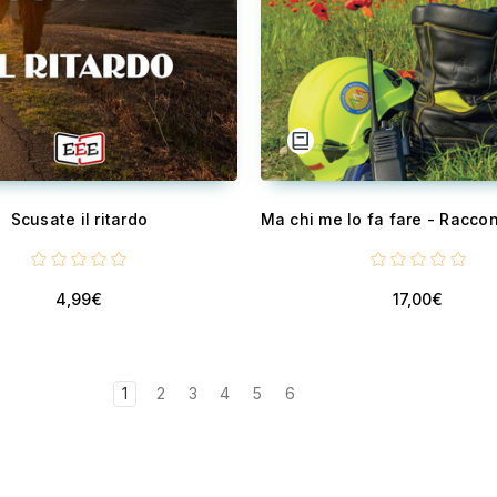
Scusate il ritardo
4,99€
17,00€
1
2
3
4
5
6