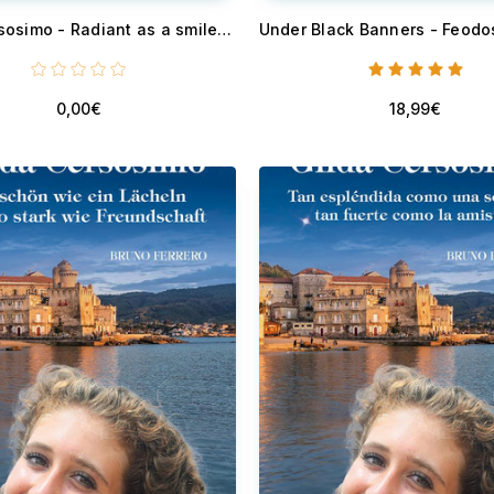
Gilda Cersosimo - Radiant as a smile and strong as friendship
0,00€
18,99€