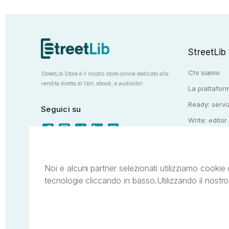
StreetLib
Chi siamo
StreetLib Store è il nostro store online dedicato alla
vendita diretta di libri, ebook, e audiolibri
La piattaform
Ready: serviz
Seguici su
Write: editor
Totem: e-stor
Noi e alcuni partner selezionati utilizziamo cookie 
tecnologie cliccando in basso.
Utilizzando il nostr
Il presente sito web è di proprietà di StreetL
segni distintivi presenti sul sito web. Si i