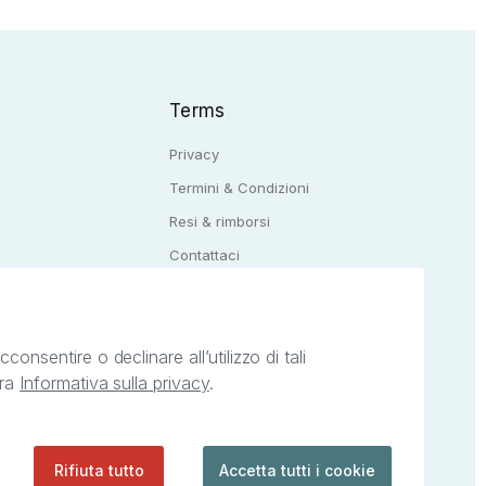
Terms
Privacy
Termini & Condizioni
Resi & rimborsi
Q
Contattaci
onsentire o declinare all’utilizzo di tali
tra
Informativa sulla privacy
.
ietà intellettuale afferenti ai marchi, loghi e
ingoli servizi offerti da StreetLib. Servizio
Rifiuta tutto
Accetta tutti i cookie