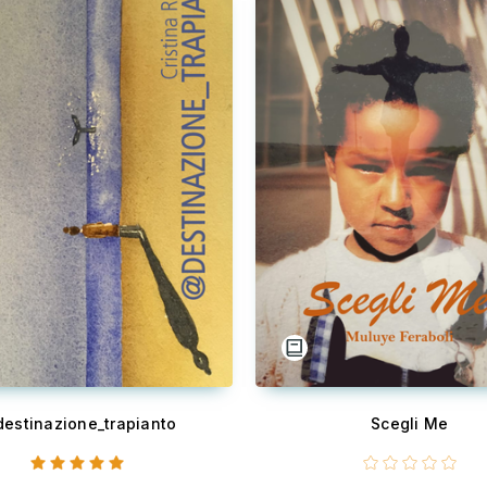
estinazione_trapianto
Scegli Me