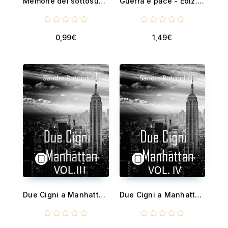
Memorie del sottosuolo
Guerra e pace - Ediz. integrale
0,99€
1,49€
Due Cigni a Manhattan Vol III
Due Cigni a Manhattan VOL. IV