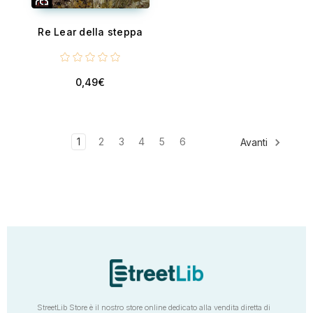
Re Lear della steppa
0,49€
1
2
3
4
5
6
Avanti
StreetLib Store è il nostro store online dedicato alla vendita diretta di