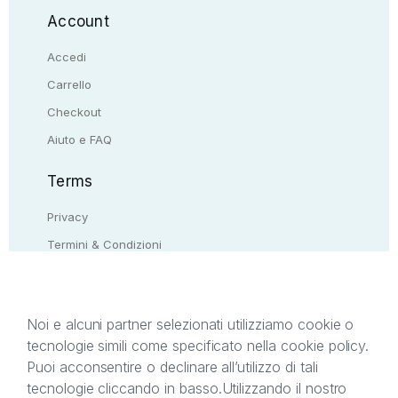
Account
Accedi
Carrello
Checkout
Aiuto e FAQ
Terms
Privacy
Termini & Condizioni
Resi & rimborsi
Contattaci
Noi e alcuni partner selezionati utilizziamo cookie o
tecnologie simili come specificato nella cookie policy.
Il presente sito web è di proprietà di StreetLib S.r.l.
Puoi acconsentire o declinare all’utilizzo di tali
C.F. e P.IVA 05338720963. StreetLib S.r.l. è
tecnologie cliccando in basso.
Utilizzando il nostro
titolare di tutti i diritti di proprietà intellettuale