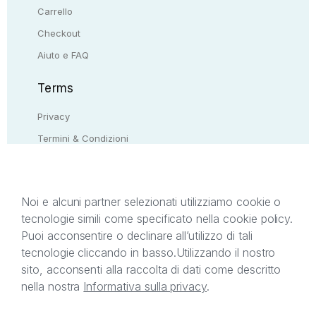
Carrello
Checkout
Aiuto e FAQ
Terms
Privacy
Termini & Condizioni
Resi & rimborsi
Contattaci
Noi e alcuni partner selezionati utilizziamo cookie o
tecnologie simili come specificato nella cookie policy.
Il presente sito web è di proprietà di StreetLib S.r.l.
Puoi acconsentire o declinare all’utilizzo di tali
C.F. e P.IVA 05338720963. StreetLib S.r.l. è
tecnologie cliccando in basso.
Utilizzando il nostro
titolare di tutti i diritti di proprietà intellettuale
sito, acconsenti alla raccolta di dati come descritto
afferenti ai marchi, loghi e segni distintivi presenti
nella nostra
Informativa sulla privacy
.
sul sito web. Si invita l’utente a prendere visione
della privacy policy e delle condizioni relative ai
singoli servizi offerti da StreetLib. Servizio Clienti: