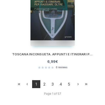
TOSCANA INCONSUETA. APPUNTI E ITINERARI PER VIAGGIARE OLTRE – SECONDA EDIZIONE AGGIORNATA E AMPLIATA
6,99
€
0
reviews
1
2
3
4
5
Page 1 of 57