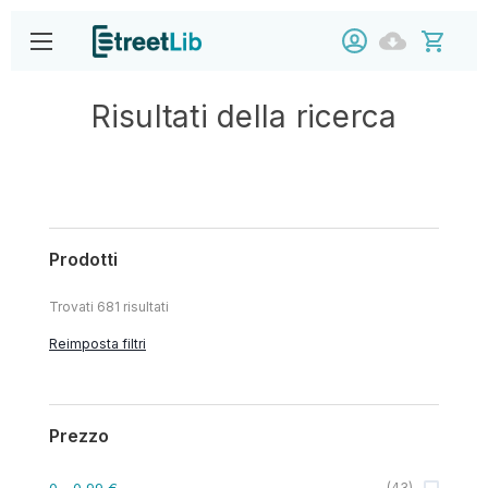
Risultati della ricerca
Prodotti
Trovati
681
risultati
Reimposta filtri
Prezzo
0
- 0,99 €
(
43
)