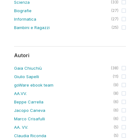
Scienza
(
33
)
Biografie
(
27
)
Informatica
(
27
)
Bambini e Ragazzi
(
25
)
Autori
Gaia Chiuchiù
(
38
)
Giulio Sapelli
(
11
)
goWare ebook team
(
9
)
AA.VV.
(
8
)
Beppe Carrella
(
6
)
Jacopo Caneva
(
6
)
Marco Crisafulli
(
6
)
AA. VV.
(
5
)
Claudia Riconda
(
5
)