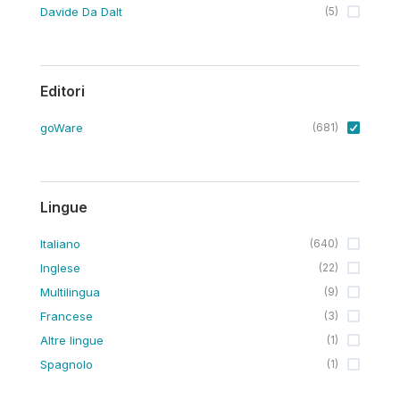
Davide Da Dalt
(
5
)
Editori
goWare
(
681
)
Lingue
Italiano
(
640
)
Inglese
(
22
)
Multilingua
(
9
)
Francese
(
3
)
Altre lingue
(
1
)
Spagnolo
(
1
)