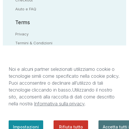
Checkout
Aiuto e FAQ
Terms
Privacy
Termini & Condizioni
Resi & rimborsi
Contattaci
Noi e alcuni partner selezionati utilizziamo cookie o
tecnologie simili come specificato nella cookie policy.
Il presente sito web è di proprietà di StreetLib S.r.l.
Puoi acconsentire o declinare all’utilizzo di tali
C.F. e P.IVA 05338720963. StreetLib S.r.l. è
tecnologie cliccando in basso.
Utilizzando il nostro
titolare di tutti i diritti di proprietà intellettuale
sito, acconsenti alla raccolta di dati come descritto
afferenti ai marchi, loghi e segni distintivi presenti
nella nostra
Informativa sulla privacy
.
sul sito web. Si invita l’utente a prendere visione
della privacy policy e delle condizioni relative ai
singoli servizi offerti da StreetLib. Servizio Clienti:
support@streetlib.com
Impostazioni
Rifiuta tutto
Accetta tutti