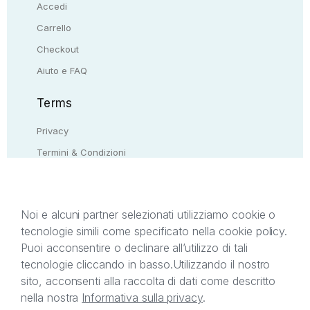
Accedi
Carrello
Checkout
Aiuto e FAQ
Terms
Privacy
Termini & Condizioni
Resi & rimborsi
Contattaci
Noi e alcuni partner selezionati utilizziamo cookie o
tecnologie simili come specificato nella cookie policy.
Il presente sito web è di proprietà di StreetLib S.r.l.
Puoi acconsentire o declinare all’utilizzo di tali
C.F. e P.IVA 05338720963. StreetLib S.r.l. è
tecnologie cliccando in basso.
Utilizzando il nostro
titolare di tutti i diritti di proprietà intellettuale
sito, acconsenti alla raccolta di dati come descritto
afferenti ai marchi, loghi e segni distintivi presenti
nella nostra
Informativa sulla privacy
.
sul sito web. Si invita l’utente a prendere visione