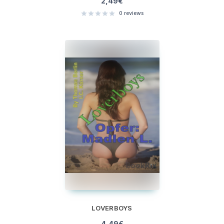
2,49
€
0
reviews
LOVERBOYS
4,49
€