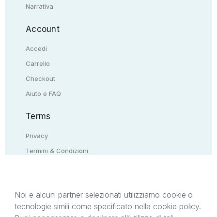
Narrativa
Account
Accedi
Carrello
Checkout
Aiuto e FAQ
Terms
Privacy
Termini & Condizioni
Resi & rimborsi
Contattaci
Noi e alcuni partner selezionati utilizziamo cookie o
tecnologie simili come specificato nella cookie policy.
Il presente sito web è di proprietà di StreetLib S.r.l.