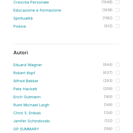
Crescita Personale
(
1948
)
Educazione e Formazione
(
1918
)
Spiritualità
(
1182
)
Poesia
(
912
)
Autori
Eduard Wagner
(
644
)
Robert Kopf
(
637
)
Alfred Bekker
(
293
)
Pete Hackett
(
209
)
Erich Gutmann
(
160
)
Rumi Michael Leigh
(
149
)
Chris S. Enibas
(
134
)
Jenifer Schindovski
(
122
)
GP SUMMARY
(
106
)