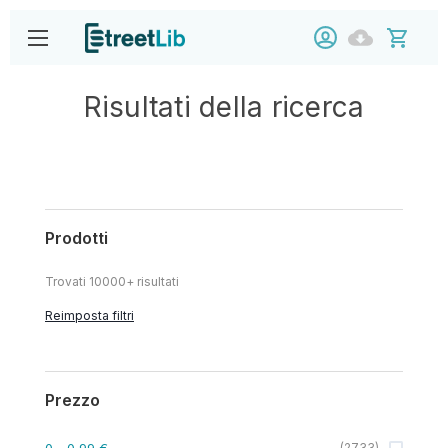
Risultati della ricerca
Prodotti
Trovati
10000+
risultati
Reimposta filtri
Prezzo
0
- 0,99 €
(
2733
)