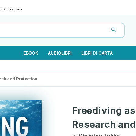
gno
Contattaci
EBOOK
AUDIOLIBRI
LIBRI DI CARTA
rch and Protection
Freediving as
Research and
di
Christos Taklis