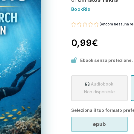
BookRix
(Ancora nessuna re
0,99€
Ebook senza protezione.
Audiobook
Non disponibile
Seleziona il tuo formato prefe
epub