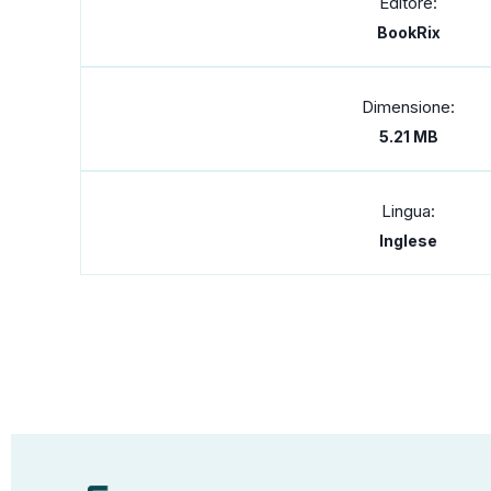
Editore:
BookRix
Dimensione:
5.21 MB
Lingua:
Inglese