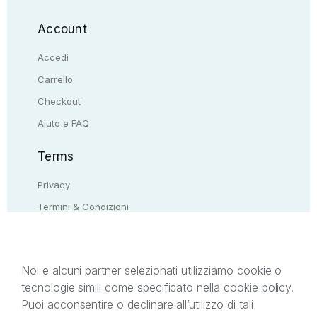
Account
Accedi
Carrello
Checkout
Aiuto e FAQ
Terms
Privacy
Termini & Condizioni
Resi & rimborsi
Contattaci
Noi e alcuni partner selezionati utilizziamo cookie o
tecnologie simili come specificato nella cookie policy.
Il presente sito web è di proprietà di StreetLib S.r.l.
Puoi acconsentire o declinare all’utilizzo di tali
C.F. e P.IVA 05338720963. StreetLib S.r.l. è