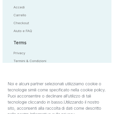
Accedi
Carrello
Checkout
Aiuto e FAQ
Terms
Privacy
Termini & Condizioni
Resi & rimborsi
Contattaci
Noi e alcuni partner selezionati utilizziamo cookie o
tecnologie simili come specificato nella cookie policy.
Il presente sito web è di proprietà di StreetLib S.r.l.
Puoi acconsentire o declinare all’utilizzo di tali
C.F. e P.IVA 05338720963. StreetLib S.r.l. è
tecnologie cliccando in basso.
Utilizzando il nostro
titolare di tutti i diritti di proprietà intellettuale
sito, acconsenti alla raccolta di dati come descritto
afferenti ai marchi, loghi e segni distintivi presenti