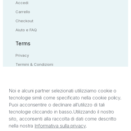
Accedi
Carrello
Checkout
Aiuto e FAQ
Terms
Privacy
Termini & Condizioni
Resi & rimborsi
Contattaci
Noi e alcuni partner selezionati utilizziamo cookie o
tecnologie simili come specificato nella cookie policy.
Il presente sito web è di proprietà di StreetLib S.r.l.
Puoi acconsentire o declinare all’utilizzo di tali
C.F. e P.IVA 05338720963. StreetLib S.r.l. è
tecnologie cliccando in basso.
Utilizzando il nostro
titolare di tutti i diritti di proprietà intellettuale
sito, acconsenti alla raccolta di dati come descritto
afferenti ai marchi, loghi e segni distintivi presenti
nella nostra
Informativa sulla privacy
.
sul sito web. Si invita l’utente a prendere visione