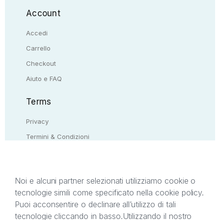
Account
Accedi
Carrello
Checkout
Aiuto e FAQ
Terms
Privacy
Termini & Condizioni
Resi & rimborsi
Contattaci
Noi e alcuni partner selezionati utilizziamo cookie o
tecnologie simili come specificato nella cookie policy.
Il presente sito web è di proprietà di StreetLib S.r.l.
Puoi acconsentire o declinare all’utilizzo di tali
C.F. e P.IVA 05338720963. StreetLib S.r.l. è
tecnologie cliccando in basso.
Utilizzando il nostro