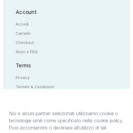
Account
Accedi
Carrello
Checkout
Aiuto e FAQ
Terms
Privacy
Termini & Condizioni
Resi & rimborsi
Contattaci
Noi e alcuni partner selezionati utilizziamo cookie o
tecnologie simili come specificato nella cookie policy.
Il presente sito web è di proprietà di StreetLib S.r.l.
Puoi acconsentire o declinare all’utilizzo di tali
C.F. e P.IVA 05338720963. StreetLib S.r.l. è