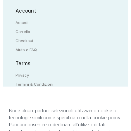
Account
Accedi
Carrello
Checkout
Aiuto e FAQ
Terms
Privacy
Termini & Condizioni
Resi & rimborsi
Contattaci
Noi e alcuni partner selezionati utilizziamo cookie o
tecnologie simili come specificato nella cookie policy.
Il presente sito web è di proprietà di StreetLib S.r.l.
Puoi acconsentire o declinare all’utilizzo di tali
C.F. e P.IVA 05338720963. StreetLib S.r.l. è