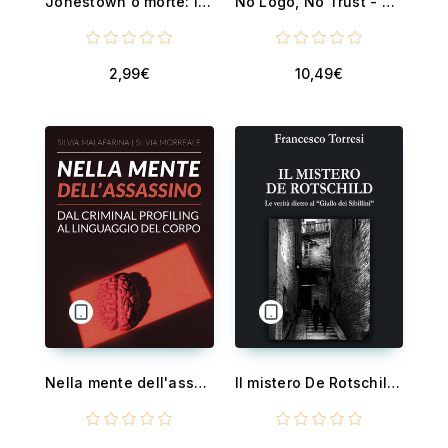
Jonestown o morte: il Tempio del Popolo, dal “socialismo cristiano” al suicidio di massa
No Logo, No Trust - The Rise of Modern Fraudsters
2,99€
10,49€
Nella mente dell'assassino - Dal criminal profiling al linguaggio del corpo
Il mistero De Rotschild - Le verità dietro al "Giallo dei Sibillini"