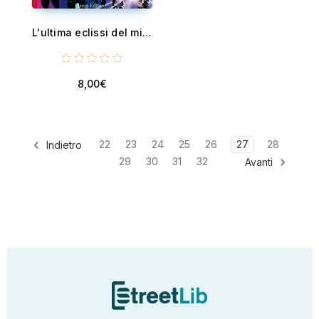
L'ultima eclissi del millennio - Una storia di Unabomber
8,00€
22
23
24
25
26
27
28
Indietro
29
30
31
32
Avanti