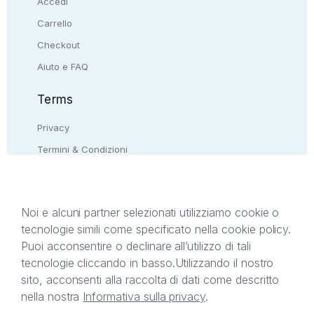
Accedi
Carrello
Checkout
Aiuto e FAQ
Terms
Privacy
Termini & Condizioni
Resi & rimborsi
Contattaci
Noi e alcuni partner selezionati utilizziamo cookie o
tecnologie simili come specificato nella cookie policy.
Il presente sito web è di proprietà di StreetLib S.r.l.
Puoi acconsentire o declinare all’utilizzo di tali
C.F. e P.IVA 05338720963. StreetLib S.r.l. è
tecnologie cliccando in basso.
Utilizzando il nostro
titolare di tutti i diritti di proprietà intellettuale
sito, acconsenti alla raccolta di dati come descritto
afferenti ai marchi, loghi e segni distintivi presenti
nella nostra
Informativa sulla privacy
.
sul sito web. Si invita l’utente a prendere visione
della privacy policy e delle condizioni relative ai