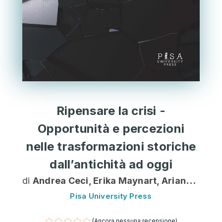
Ripensare la crisi -
Opportunità e percezioni
nelle trasformazioni storiche
dall’antichità ad oggi
di
Andrea Ceci, Erika Maynart, Arianna Mele, Giovanni Mennillo, Loris Motta, Paride Parravano, Giulia Petruzzi, Andrea Sortino
Pisa University Press
(Ancora nessuna recensione)