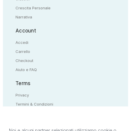
Crescita Personale
Narrativa
Account
Accedi
Carrello
Checkout
Aiuto e FAQ
Terms
Privacy
Termini & Condizioni
Resi & rimborsi
Contattaci
Noi e alcuni partner selezionati utilizziamo cookie o