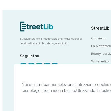
StreetLib
Chi siamo
StreetLib Store è il nostro store online dedicato alla
vendita diretta di libri, ebook, e audiolibri
La piattaform
Ready: serviz
Seguici su
Write: editor
Totem: e-stor
Noi e alcuni partner selezionati utilizziamo cookie 
tecnologie cliccando in basso.
Utilizzando il nostr
Il presente sito web è di proprietà di StreetL
segni distintivi presenti sul sito web. Si i