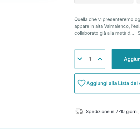
Quella che vi presenteremo o
appare in alta Valmalenco, l’es
collaborato già alla metà d
...
S
Disponibilità
Diminuisci
Aumenta
attuale:
la
la
quantità
quantità
di
di
undefined
undefined
Aggiungi alla Lista dei
Spedizione in 7-10 giorni, 