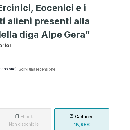
rcinici, Eocenici e i
 alieni presenti alla
ella diga Alpe Gera”
riol
censione)
Scrivi una recensione
Ebook
Cartaceo
Non disponibile
18,99€