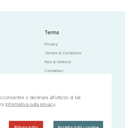
Terms
Privacy
Termini & Condizioni
Resi & rimborsi
Q
Contattaci
onsentire o declinare all’utilizzo di tali
tra
Informativa sulla privacy
.
ietà intellettuale afferenti ai marchi, loghi e
ingoli servizi offerti da StreetLib. Servizio
Rifiuta tutto
Accetta tutti i cookie