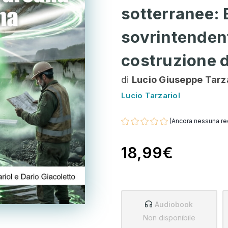
sotterranee: E
sovrintendenti
costruzione d
di
Lucio Giuseppe Tarza
Lucio Tarzariol
(Ancora nessuna re
18,99€
Audiobook
Non disponibile