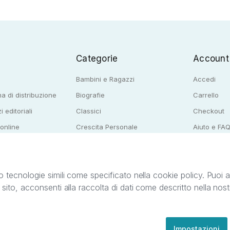
Categorie
Account
Bambini e Ragazzi
Accedi
a di distribuzione
Biografie
Carrello
i editoriali
Classici
Checkout
 online
Crescita Personale
Aiuto e FA
e per librerie
Narrativa
o tecnologie simili come specificato nella cookie policy. Puoi acc
o sito, acconsenti alla raccolta di dati come descritto nella nos
ib S.r.l. C.F. e P.IVA 05338720963. StreetLib S.r.l. è titolare di tutti i diritti di propr
nvita l’utente a prendere visione della privacy policy e delle condizioni relative ai s
Clienti: support@streetlib.com
Impostazioni