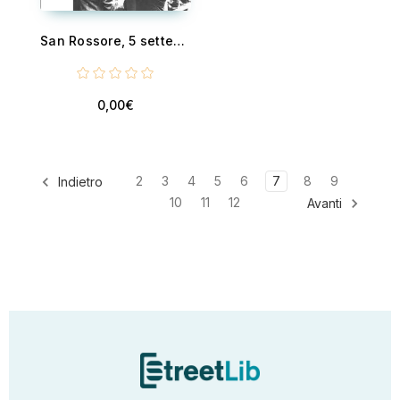
San Rossore, 5 settembre 1938. Il seme cattivo delle leggi razziali in Italia
0,00€
2
3
4
5
6
7
8
9
Indietro
10
11
12
Avanti