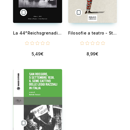
La 44^Reichsgrenadier Division "Hoch und Deutschmeister" sul fronte italiano 1943 - 1944: Una documentazione
Filosofie a teatro - Studi di messa in scena filosofica delle idee
5,49€
8,99€