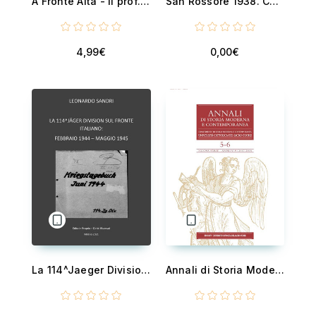
A Fronte Alta - Il prof. Braccini. Il comandante Verdi
San Rossore 1938. Contro gli ebrei
4,99€
0,00€
La 114^Jaeger Division sul fronte italiano: Febbraio 1944 - Maggio 1945 -
Annali di Storia Moderna e Contemporanea 2017-2018/5