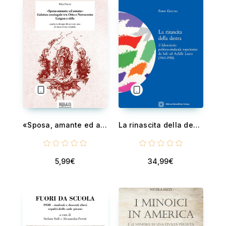
«Sposa, amante ed amata» - Galateo coniugale tra Otto e Novecento. Lingua e stile
La rinascita della destra in Italia - Il laboratorio politico-sindacale napoletano da Salò ad Achille Lauro
5,99€
34,99€