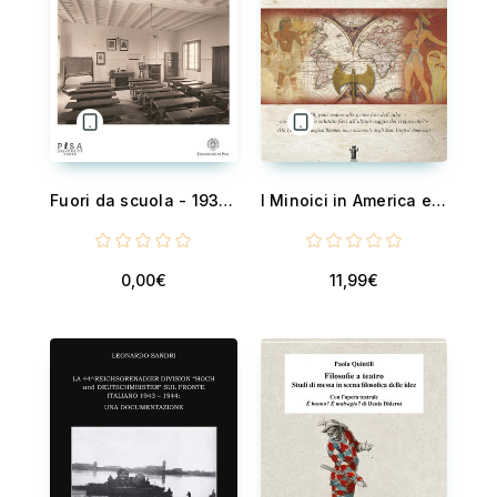
Fuori da scuola - 1938 - studenti e docenti ebrei espulsi dalle aule pisane
I Minoici in America e le memorie di una civiltà perduta
0,00€
11,99€