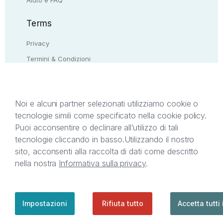
Terms
Privacy
Termini & Condizioni
Resi & rimborsi
Contattaci
Noi e alcuni partner selezionati utilizziamo cookie o
tecnologie simili come specificato nella cookie policy.
Il presente sito web è di proprietà di StreetLib S.r.l.
Puoi acconsentire o declinare all’utilizzo di tali
C.F. e P.IVA 05338720963. StreetLib S.r.l. è
tecnologie cliccando in basso.
Utilizzando il nostro
titolare di tutti i diritti di proprietà intellettuale
sito, acconsenti alla raccolta di dati come descritto
afferenti ai marchi, loghi e segni distintivi presenti
nella nostra
Informativa sulla privacy
.
sul sito web. Si invita l’utente a prendere visione
della privacy policy e delle condizioni relative ai
singoli servizi offerti da StreetLib. Servizio Clienti:
support@streetlib.com
Impostazioni
Rifiuta tutto
Accetta tutti