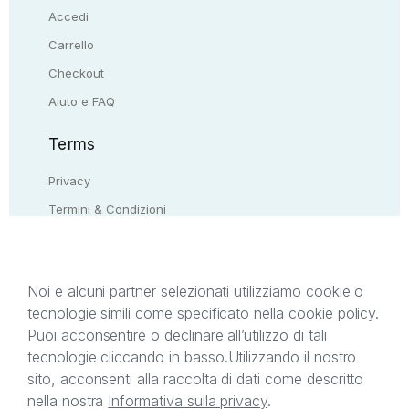
Accedi
Carrello
Checkout
Aiuto e FAQ
Terms
Privacy
Termini & Condizioni
Resi & rimborsi
Contattaci
Noi e alcuni partner selezionati utilizziamo cookie o
tecnologie simili come specificato nella cookie policy.
Il presente sito web è di proprietà di StreetLib S.r.l.
Puoi acconsentire o declinare all’utilizzo di tali
C.F. e P.IVA 05338720963. StreetLib S.r.l. è
tecnologie cliccando in basso.
Utilizzando il nostro
titolare di tutti i diritti di proprietà intellettuale
sito, acconsenti alla raccolta di dati come descritto
afferenti ai marchi, loghi e segni distintivi presenti
nella nostra
Informativa sulla privacy
.
sul sito web. Si invita l’utente a prendere visione