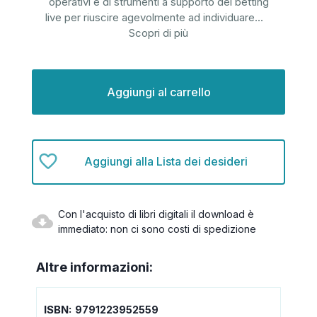
operativi e di strumenti a supporto del betting
live per riuscire agevolmente ad individuare
...
Scopri di più
Disponibilità
attuale:
Aggiungi alla Lista dei desideri
Con l'acquisto di libri digitali il download è
immediato: non ci sono costi di spedizione
Altre informazioni:
ISBN:
9791223952559