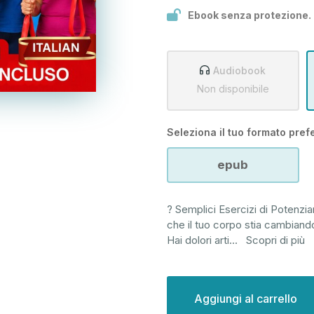
Ebook senza protezione.
Audiobook
Non disponibile
Seleziona il tuo formato prefe
epub
? Semplici Esercizi di Potenz
che il tuo corpo stia cambiand
Hai dolori arti
...
Scopri di più
Disponibilità
attuale: