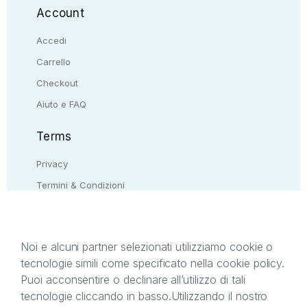
Account
Accedi
Carrello
Checkout
Aiuto e FAQ
Terms
Privacy
Termini & Condizioni
Resi & rimborsi
Contattaci
Noi e alcuni partner selezionati utilizziamo cookie o
tecnologie simili come specificato nella cookie policy.
Il presente sito web è di proprietà di StreetLib S.r.l.
Puoi acconsentire o declinare all’utilizzo di tali
C.F. e P.IVA 05338720963. StreetLib S.r.l. è
tecnologie cliccando in basso.
Utilizzando il nostro
titolare di tutti i diritti di proprietà intellettuale