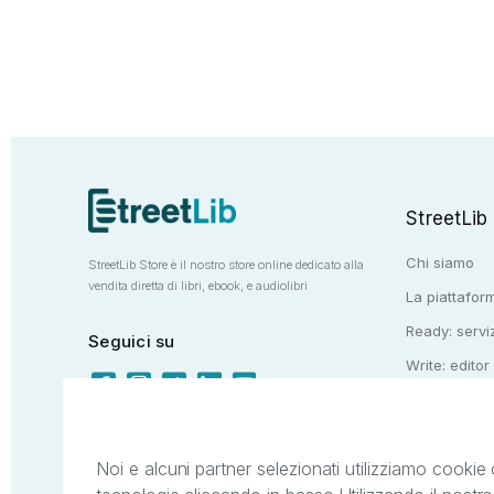
StreetLib
Chi siamo
StreetLib Store è il nostro store online dedicato alla
vendita diretta di libri, ebook, e audiolibri
La piattaform
Ready: serviz
Seguici su
Write: editor
Totem: e-stor
Noi e alcuni partner selezionati utilizziamo cookie 