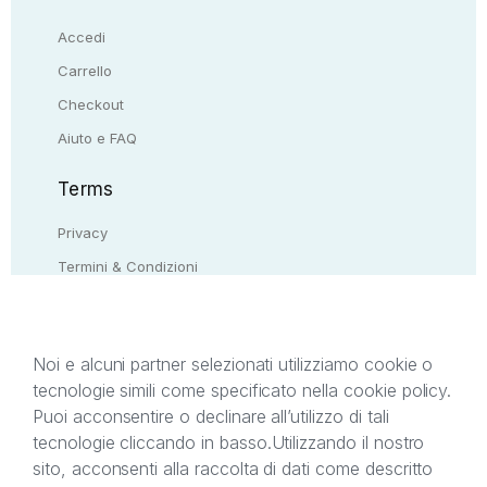
Accedi
Carrello
Checkout
Aiuto e FAQ
Terms
Privacy
Termini & Condizioni
Resi & rimborsi
Contattaci
Noi e alcuni partner selezionati utilizziamo cookie o
tecnologie simili come specificato nella cookie policy.
Il presente sito web è di proprietà di StreetLib S.r.l.
Puoi acconsentire o declinare all’utilizzo di tali
C.F. e P.IVA 05338720963. StreetLib S.r.l. è
tecnologie cliccando in basso.
Utilizzando il nostro
titolare di tutti i diritti di proprietà intellettuale
sito, acconsenti alla raccolta di dati come descritto
afferenti ai marchi, loghi e segni distintivi presenti