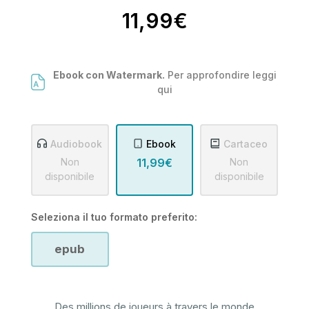
11,99€
Ebook con Watermark.
Per approfondire leggi
qui
Audiobook
Ebook
Cartaceo
Non
11,99€
Non
disponibile
disponibile
Seleziona il tuo formato preferito:
epub
Des millions de joueurs à travers le monde