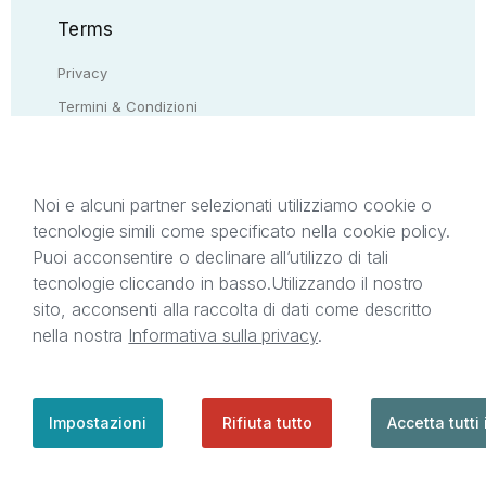
Terms
Privacy
Termini & Condizioni
Resi & rimborsi
Contattaci
Noi e alcuni partner selezionati utilizziamo cookie o
tecnologie simili come specificato nella cookie policy.
Il presente sito web è di proprietà di StreetLib S.r.l.
Puoi acconsentire o declinare all’utilizzo di tali
C.F. e P.IVA 05338720963. StreetLib S.r.l. è
tecnologie cliccando in basso.
Utilizzando il nostro
titolare di tutti i diritti di proprietà intellettuale
sito, acconsenti alla raccolta di dati come descritto
afferenti ai marchi, loghi e segni distintivi presenti
nella nostra
Informativa sulla privacy
.
sul sito web. Si invita l’utente a prendere visione
della privacy policy e delle condizioni relative ai
singoli servizi offerti da StreetLib. Servizio Clienti:
support@streetlib.com
Impostazioni
Rifiuta tutto
Accetta tutti