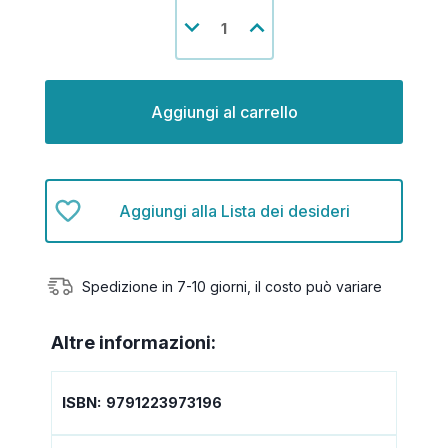
Disponibilità
Diminuisci
Aumenta
attuale:
la
la
quantità
quantità
di
di
undefined
undefined
Aggiungi alla Lista dei desideri
Spedizione in 7-10 giorni, il costo può variare
Altre informazioni:
ISBN:
9791223973196