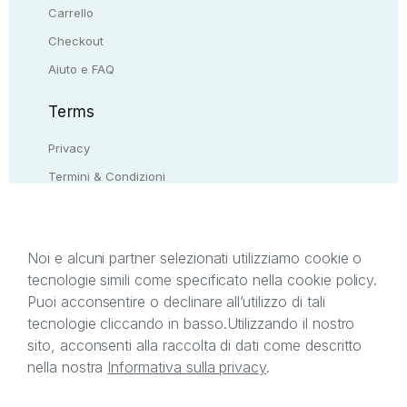
Carrello
Checkout
Aiuto e FAQ
Terms
Privacy
Termini & Condizioni
Resi & rimborsi
Contattaci
Noi e alcuni partner selezionati utilizziamo cookie o
tecnologie simili come specificato nella cookie policy.
Il presente sito web è di proprietà di StreetLib S.r.l.
Puoi acconsentire o declinare all’utilizzo di tali
C.F. e P.IVA 05338720963. StreetLib S.r.l. è
tecnologie cliccando in basso.
Utilizzando il nostro
titolare di tutti i diritti di proprietà intellettuale
sito, acconsenti alla raccolta di dati come descritto
afferenti ai marchi, loghi e segni distintivi presenti
nella nostra
Informativa sulla privacy
.
sul sito web. Si invita l’utente a prendere visione
della privacy policy e delle condizioni relative ai
singoli servizi offerti da StreetLib. Servizio Clienti: