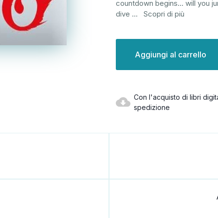
countdown begins... will you ju
dive
...
Scopri di più
Disponibilità
attuale:
Con l'acquisto di libri dig
spedizione