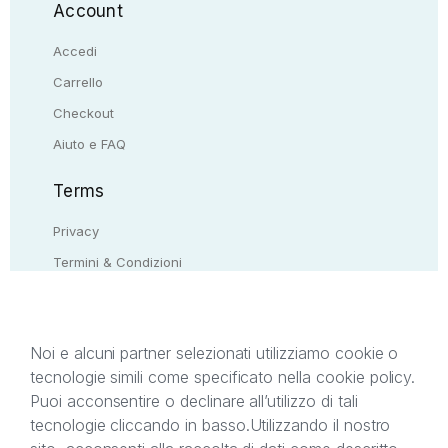
Account
Accedi
Carrello
Checkout
Aiuto e FAQ
Terms
Privacy
Termini & Condizioni
Resi & rimborsi
Contattaci
Noi e alcuni partner selezionati utilizziamo cookie o
tecnologie simili come specificato nella cookie policy.
Il presente sito web è di proprietà di StreetLib S.r.l.
Puoi acconsentire o declinare all’utilizzo di tali
C.F. e P.IVA 05338720963. StreetLib S.r.l. è
tecnologie cliccando in basso.
Utilizzando il nostro
titolare di tutti i diritti di proprietà intellettuale