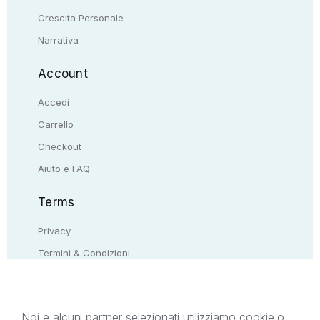
Crescita Personale
Narrativa
Account
Accedi
Carrello
Checkout
Aiuto e FAQ
Terms
Privacy
Termini & Condizioni
Resi & rimborsi
Contattaci
Noi e alcuni partner selezionati utilizziamo cookie o