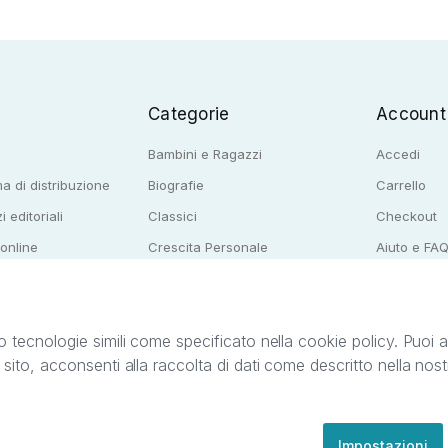
Categorie
Account
Bambini e Ragazzi
Accedi
a di distribuzione
Biografie
Carrello
i editoriali
Classici
Checkout
 online
Crescita Personale
Aiuto e FA
e per librerie
Narrativa
o tecnologie simili come specificato nella cookie policy. Puoi acc
o sito, acconsenti alla raccolta di dati come descritto nella nos
ib S.r.l. C.F. e P.IVA 05338720963. StreetLib S.r.l. è titolare di tutti i diritti di propr
nvita l’utente a prendere visione della privacy policy e delle condizioni relative ai s
Clienti: support@streetlib.com
Impostazioni