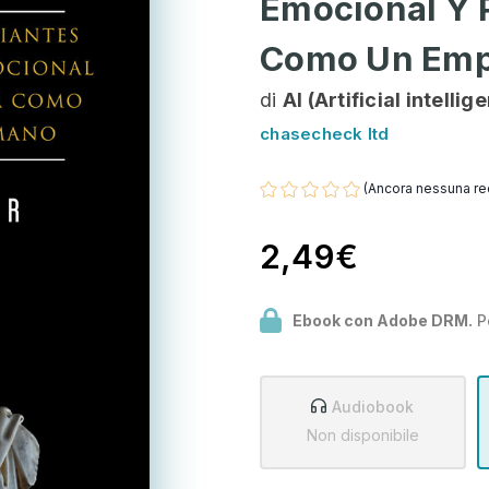
Emocional Y P
Como Un Emp
di
AI (Artificial intellig
chasecheck ltd
(Ancora nessuna re
2,49€
Ebook con Adobe DRM.
P
Audiobook
Non disponibile