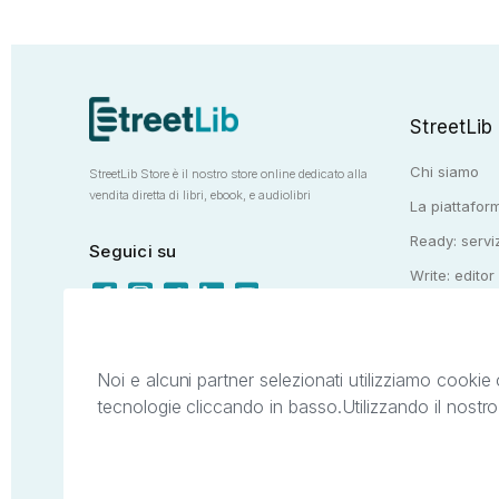
StreetLib
Chi siamo
StreetLib Store è il nostro store online dedicato alla
vendita diretta di libri, ebook, e audiolibri
La piattaform
Ready: serviz
Seguici su
Write: editor
Totem: e-stor
Noi e alcuni partner selezionati utilizziamo cookie 
tecnologie cliccando in basso.
Utilizzando il nostr
Il presente sito web è di proprietà di StreetL
segni distintivi presenti sul sito web. Si i