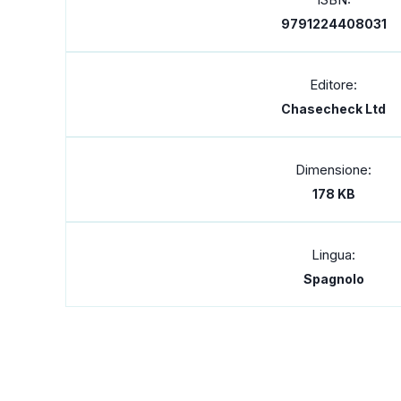
9791224408031
Editore:
Chasecheck Ltd
Dimensione:
178 KB
Lingua:
Spagnolo