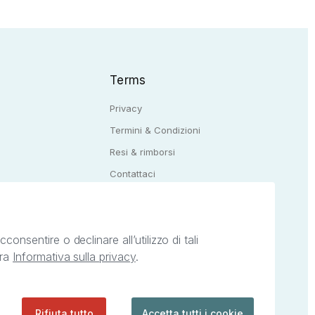
Terms
Privacy
Termini & Condizioni
Resi & rimborsi
Q
Contattaci
onsentire o declinare all’utilizzo di tali
tra
Informativa sulla privacy
.
ietà intellettuale afferenti ai marchi, loghi e
ingoli servizi offerti da StreetLib. Servizio
Rifiuta tutto
Accetta tutti i cookie