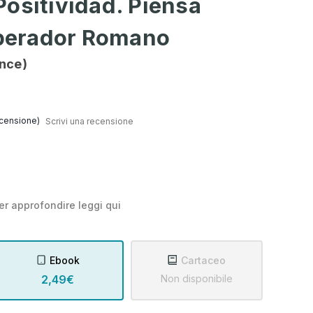
ositividad. Piensa
erador Romano
ence)
censione)
Scrivi una recensione
er approfondire leggi
qui
Ebook
Cartaceo
2,49€
Non disponibile