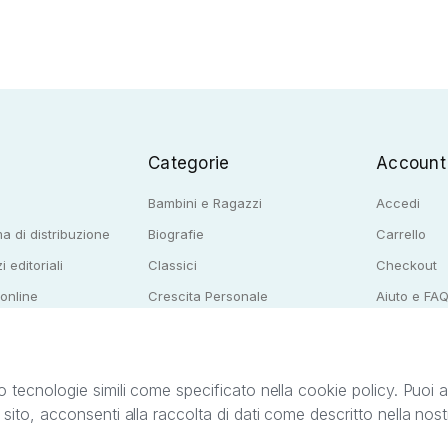
Categorie
Account
Bambini e Ragazzi
Accedi
a di distribuzione
Biografie
Carrello
i editoriali
Classici
Checkout
 online
Crescita Personale
Aiuto e FA
e per librerie
Narrativa
o tecnologie simili come specificato nella cookie policy. Puoi acc
o sito, acconsenti alla raccolta di dati come descritto nella nos
ib S.r.l. C.F. e P.IVA 05338720963. StreetLib S.r.l. è titolare di tutti i diritti di propr
nvita l’utente a prendere visione della privacy policy e delle condizioni relative ai s