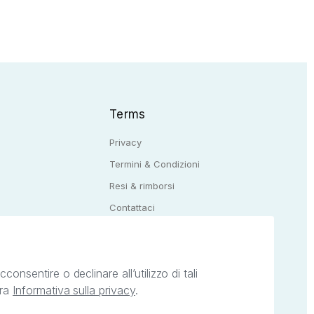
Terms
Privacy
Termini & Condizioni
Resi & rimborsi
Q
Contattaci
onsentire o declinare all’utilizzo di tali
tra
Informativa sulla privacy
.
ietà intellettuale afferenti ai marchi, loghi e
ingoli servizi offerti da StreetLib. Servizio