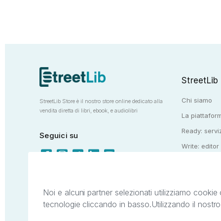
StreetLib
Chi siamo
StreetLib Store è il nostro store online dedicato alla
vendita diretta di libri, ebook, e audiolibri
La piattaform
Ready: serviz
Seguici su
Write: editor
Totem: e-stor
Noi e alcuni partner selezionati utilizziamo cookie 
tecnologie cliccando in basso.
Utilizzando il nostr
Il presente sito web è di proprietà di StreetL
segni distintivi presenti sul sito web. Si i