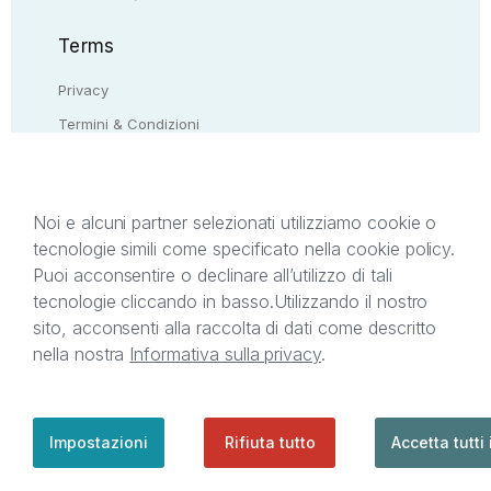
Terms
Privacy
Termini & Condizioni
Resi & rimborsi
Contattaci
Noi e alcuni partner selezionati utilizziamo cookie o
tecnologie simili come specificato nella cookie policy.
Il presente sito web è di proprietà di StreetLib S.r.l.
Puoi acconsentire o declinare all’utilizzo di tali
C.F. e P.IVA 05338720963. StreetLib S.r.l. è
tecnologie cliccando in basso.
Utilizzando il nostro
titolare di tutti i diritti di proprietà intellettuale
sito, acconsenti alla raccolta di dati come descritto
afferenti ai marchi, loghi e segni distintivi presenti
nella nostra
Informativa sulla privacy
.
sul sito web. Si invita l’utente a prendere visione
della privacy policy e delle condizioni relative ai
singoli servizi offerti da StreetLib. Servizio Clienti:
support@streetlib.com
Impostazioni
Rifiuta tutto
Accetta tutti