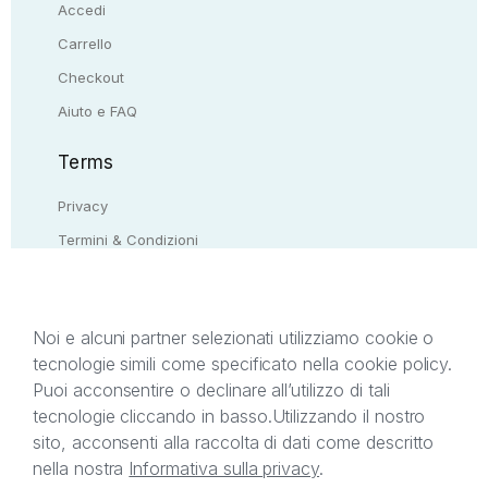
Accedi
Carrello
Checkout
Aiuto e FAQ
Terms
Privacy
Termini & Condizioni
Resi & rimborsi
Contattaci
Noi e alcuni partner selezionati utilizziamo cookie o
tecnologie simili come specificato nella cookie policy.
Il presente sito web è di proprietà di StreetLib S.r.l.
Puoi acconsentire o declinare all’utilizzo di tali
C.F. e P.IVA 05338720963. StreetLib S.r.l. è
tecnologie cliccando in basso.
Utilizzando il nostro
titolare di tutti i diritti di proprietà intellettuale
sito, acconsenti alla raccolta di dati come descritto
afferenti ai marchi, loghi e segni distintivi presenti
nella nostra
Informativa sulla privacy
.
sul sito web. Si invita l’utente a prendere visione