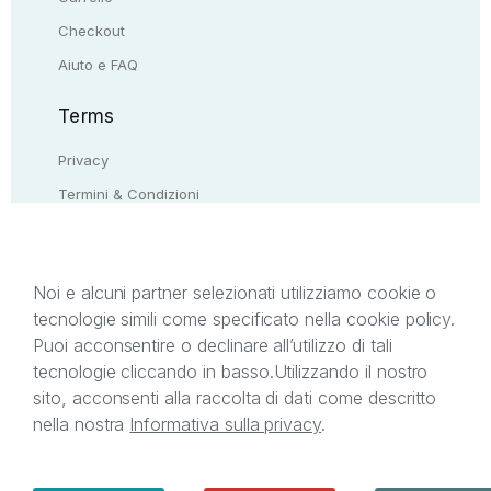
Checkout
Aiuto e FAQ
Terms
Privacy
Termini & Condizioni
Resi & rimborsi
Contattaci
Noi e alcuni partner selezionati utilizziamo cookie o
tecnologie simili come specificato nella cookie policy.
Il presente sito web è di proprietà di StreetLib S.r.l.
Puoi acconsentire o declinare all’utilizzo di tali
C.F. e P.IVA 05338720963. StreetLib S.r.l. è
tecnologie cliccando in basso.
Utilizzando il nostro
titolare di tutti i diritti di proprietà intellettuale
sito, acconsenti alla raccolta di dati come descritto
afferenti ai marchi, loghi e segni distintivi presenti
nella nostra
Informativa sulla privacy
.
sul sito web. Si invita l’utente a prendere visione
della privacy policy e delle condizioni relative ai
singoli servizi offerti da StreetLib. Servizio Clienti:
support@streetlib.com