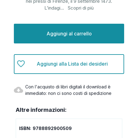
nei pressi di Firenze, il 9 settembre 1473.
L’indagi
...
Scopri di più
Disponibilità
attuale:
Aggiungi alla Lista dei desideri
Con l'acquisto di libri digitali il download è
immediato: non ci sono costi di spedizione
Altre informazioni:
ISBN:
9788892900509