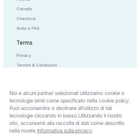
Carrello
Checkout
Aiuto e FAQ
Terms
Privacy
Termini & Condizioni
Resi & rimborsi
Contattaci
Noi e alcuni partner selezionati utilizziamo cookie o
tecnologie simili come specificato nella cookie policy.
Il presente sito web è di proprietà di StreetLib S.r.l.
Puoi acconsentire o declinare all’utilizzo di tali
C.F. e P.IVA 05338720963. StreetLib S.r.l. è
tecnologie cliccando in basso.
Utilizzando il nostro
titolare di tutti i diritti di proprietà intellettuale
sito, acconsenti alla raccolta di dati come descritto
afferenti ai marchi, loghi e segni distintivi presenti
nella nostra
Informativa sulla privacy
.
sul sito web. Si invita l’utente a prendere visione
della privacy policy e delle condizioni relative ai