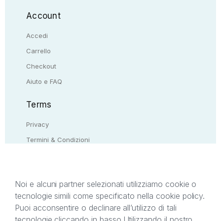
Account
Accedi
Carrello
Checkout
Aiuto e FAQ
Terms
Privacy
Termini & Condizioni
Resi & rimborsi
Contattaci
Noi e alcuni partner selezionati utilizziamo cookie o
tecnologie simili come specificato nella cookie policy.
Il presente sito web è di proprietà di StreetLib S.r.l.
Puoi acconsentire o declinare all’utilizzo di tali
C.F. e P.IVA 05338720963. StreetLib S.r.l. è
tecnologie cliccando in basso.
Utilizzando il nostro