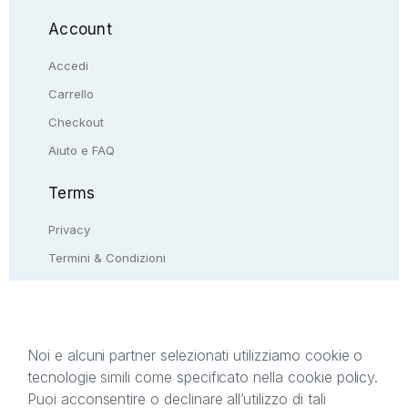
Account
Accedi
Carrello
Checkout
Aiuto e FAQ
Terms
Privacy
Termini & Condizioni
Resi & rimborsi
Contattaci
Noi e alcuni partner selezionati utilizziamo cookie o
tecnologie simili come specificato nella cookie policy.
Il presente sito web è di proprietà di StreetLib S.r.l.
Puoi acconsentire o declinare all’utilizzo di tali
C.F. e P.IVA 05338720963. StreetLib S.r.l. è