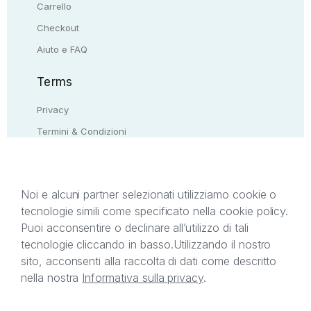
Carrello
Checkout
Aiuto e FAQ
Terms
Privacy
Termini & Condizioni
Resi & rimborsi
Contattaci
Noi e alcuni partner selezionati utilizziamo cookie o
tecnologie simili come specificato nella cookie policy.
Il presente sito web è di proprietà di StreetLib S.r.l.
Puoi acconsentire o declinare all’utilizzo di tali
C.F. e P.IVA 05338720963. StreetLib S.r.l. è
tecnologie cliccando in basso.
Utilizzando il nostro
titolare di tutti i diritti di proprietà intellettuale
sito, acconsenti alla raccolta di dati come descritto
afferenti ai marchi, loghi e segni distintivi presenti
nella nostra
Informativa sulla privacy
.
sul sito web. Si invita l’utente a prendere visione
della privacy policy e delle condizioni relative ai
singoli servizi offerti da StreetLib. Servizio Clienti: