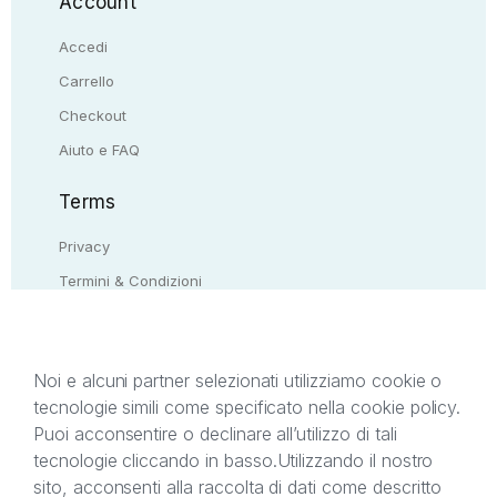
Account
Accedi
Carrello
Checkout
Aiuto e FAQ
Terms
Privacy
Termini & Condizioni
Resi & rimborsi
Contattaci
Noi e alcuni partner selezionati utilizziamo cookie o
tecnologie simili come specificato nella cookie policy.
Il presente sito web è di proprietà di StreetLib S.r.l.
Puoi acconsentire o declinare all’utilizzo di tali
C.F. e P.IVA 05338720963. StreetLib S.r.l. è
tecnologie cliccando in basso.
Utilizzando il nostro
titolare di tutti i diritti di proprietà intellettuale
sito, acconsenti alla raccolta di dati come descritto
afferenti ai marchi, loghi e segni distintivi presenti