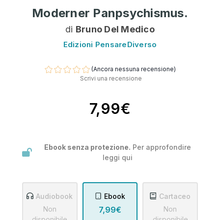
Moderner Panpsychismus.
di
Bruno Del Medico
Edizioni PensareDiverso
(Ancora nessuna recensione)
Scrivi una recensione
7,99€
Ebook senza protezione.
Per approfondire
leggi
qui
Audiobook
Ebook
Cartaceo
Non
7,99€
Non
disponibile
disponibile