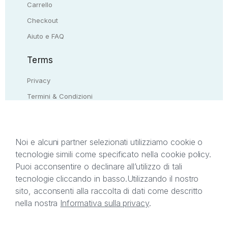
Carrello
Checkout
Aiuto e FAQ
Terms
Privacy
Termini & Condizioni
Resi & rimborsi
Contattaci
Noi e alcuni partner selezionati utilizziamo cookie o
tecnologie simili come specificato nella cookie policy.
Il presente sito web è di proprietà di StreetLib S.r.l.
Puoi acconsentire o declinare all’utilizzo di tali
C.F. e P.IVA 05338720963. StreetLib S.r.l. è
tecnologie cliccando in basso.
Utilizzando il nostro
titolare di tutti i diritti di proprietà intellettuale
sito, acconsenti alla raccolta di dati come descritto
afferenti ai marchi, loghi e segni distintivi presenti
nella nostra
Informativa sulla privacy
.
sul sito web. Si invita l’utente a prendere visione
della privacy policy e delle condizioni relative ai
singoli servizi offerti da StreetLib. Servizio Clienti: