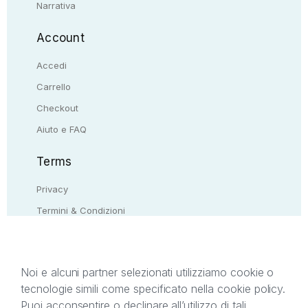
Narrativa
Account
Accedi
Carrello
Checkout
Aiuto e FAQ
Terms
Privacy
Termini & Condizioni
Resi & rimborsi
Contattaci
Noi e alcuni partner selezionati utilizziamo cookie o
tecnologie simili come specificato nella cookie policy.
Il presente sito web è di proprietà di StreetLib S.r.l.
Puoi acconsentire o declinare all’utilizzo di tali