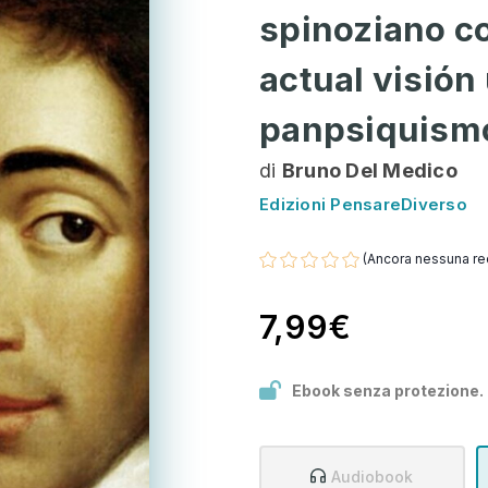
spinoziano c
actual visión
panpsiquism
di
Bruno Del Medico
Edizioni PensareDiverso
(Ancora nessuna re
7,99€
Ebook senza protezione.
Audiobook