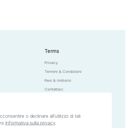
Terms
Privacy
Termini & Condizioni
Resi & rimborsi
Q
Contattaci
onsentire o declinare all’utilizzo di tali
tra
Informativa sulla privacy
.
ietà intellettuale afferenti ai marchi, loghi e