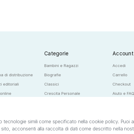
Categorie
Account
Bambini e Ragazzi
Accedi
a di distribuzione
Biografie
Carrello
i editoriali
Classici
Checkout
 online
Crescita Personale
Aiuto e FA
e per librerie
Narrativa
o tecnologie simili come specificato nella cookie policy. Puoi acc
o sito, acconsenti alla raccolta di dati come descritto nella nos
ib S.r.l. C.F. e P.IVA 05338720963. StreetLib S.r.l. è titolare di tutti i diritti di propr