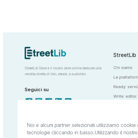
StreetLib
Chi siamo
StreetLib Store è il nostro store online dedicato alla
vendita diretta di libri, ebook, e audiolibri
La piattaform
Ready: serviz
Seguici su
Write: editor
Totem: e-stor
Noi e alcuni partner selezionati utilizziamo cookie 
tecnologie cliccando in basso.
Utilizzando il nostr
Il presente sito web è di proprietà di StreetL