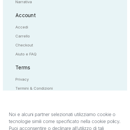
Narrativa
Account
Accedi
Carrello
Checkout
Aiuto e FAQ
Terms
Privacy
Termini & Condizioni
Resi & rimborsi
Contattaci
Noi e alcuni partner selezionati utilizziamo cookie o
tecnologie simili come specificato nella cookie policy.
Il presente sito web è di proprietà di StreetLib S.r.l.
Puoi acconsentire o declinare all’utilizzo di tali