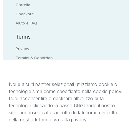
Carrello
Checkout
Aiuto e FAQ
Terms
Privacy
Termini & Condizioni
Resi & rimborsi
Contattaci
Noi e alcuni partner selezionati utilizziamo cookie o
tecnologie simili come specificato nella cookie policy.
Il presente sito web è di proprietà di StreetLib S.r.l.
Puoi acconsentire o declinare all’utilizzo di tali
C.F. e P.IVA 05338720963. StreetLib S.r.l. è
tecnologie cliccando in basso.
Utilizzando il nostro
titolare di tutti i diritti di proprietà intellettuale
sito, acconsenti alla raccolta di dati come descritto
afferenti ai marchi, loghi e segni distintivi presenti
nella nostra
Informativa sulla privacy
.
sul sito web. Si invita l’utente a prendere visione
della privacy policy e delle condizioni relative ai
singoli servizi offerti da StreetLib. Servizio Clienti: