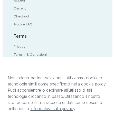
Accedi
Carrello
Checkout
Aiuto e FAQ
Terms
Privacy
Termini & Condizioni
Resi & rimborsi
Contattaci
Noi e alcuni partner selezionati utilizziamo cookie o
tecnologie simili come specificato nella cookie policy.
Il presente sito web è di proprietà di StreetLib S.r.l.
Puoi acconsentire o declinare all’utilizzo di tali
C.F. e P.IVA 05338720963. StreetLib S.r.l. è
tecnologie cliccando in basso.
Utilizzando il nostro
titolare di tutti i diritti di proprietà intellettuale
sito, acconsenti alla raccolta di dati come descritto
afferenti ai marchi, loghi e segni distintivi presenti
nella nostra
Informativa sulla privacy
.
sul sito web. Si invita l’utente a prendere visione
della privacy policy e delle condizioni relative ai