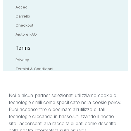
Accedi
Carrello
Checkout
Aiuto e FAQ
Terms
Privacy
Termini & Condizioni
Resi & rimborsi
Contattaci
Noi e alcuni partner selezionati utilizziamo cookie o
tecnologie simili come specificato nella cookie policy.
Il presente sito web è di proprietà di StreetLib S.r.l.
Puoi acconsentire o declinare all’utilizzo di tali
C.F. e P.IVA 05338720963. StreetLib S.r.l. è
tecnologie cliccando in basso.
Utilizzando il nostro
titolare di tutti i diritti di proprietà intellettuale
sito, acconsenti alla raccolta di dati come descritto
afferenti ai marchi, loghi e segni distintivi presenti
nella nostra
Informativa sulla privacy
.
sul sito web. Si invita l’utente a prendere visione